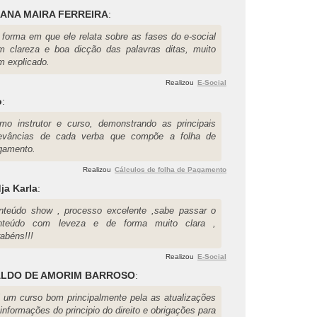
ANA MAIRA FERREIRA
:
 forma em que ele relata sobre as fases do e-social
m clareza e boa dicção das palavras ditas, muito
m explicado.
Realizou
E-Social
o
:
imo instrutor e curso, demonstrando as principais
levâncias de cada verba que compõe a folha de
gamento.
Realizou
Cálculos de folha de Pagamento
ja Karla
:
nteúdo show , processo excelente ,sabe passar o
nteúdo com leveza e de forma muito clara ,
abéns!!!
Realizou
E-Social
ALDO DE AMORIM BARROSO
:
i um curso bom principalmente pela as atualizações
informações do principio do direito e obrigações para