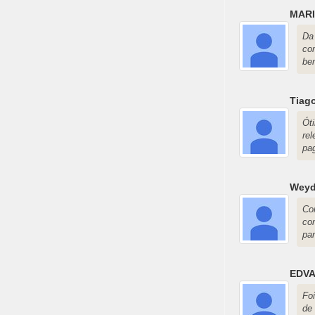
MARI
Da
co
be
Tiag
Ót
re
pa
Weyd
Co
co
par
EDV
Fo
de 