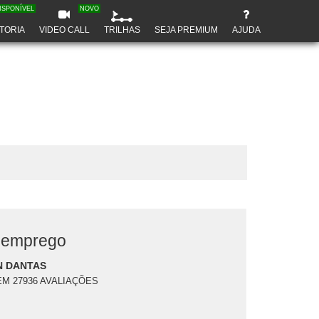
ISPONÍVEL
NOVO
TORIA
VIDEO CALL
TRILHAS
SEJA PREMIUM
AJUDA
semprego
N DANTAS
EM 27936 AVALIAÇÕES