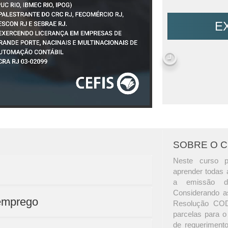
E
SOBRE O 
Neste curso p
aprender todas 
a emissão d
Considerando a
semprego
Resolução COD
parcelas para o
de requerimento