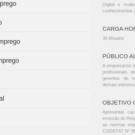
mprego
Digital e muit
conhecimentos a
o
CARGA HO
30 Minutos
emprego
PÚBLICO A
emprego
A empresários e
profissionais d
gerentes de r
demais interess
al
OBJETIVO 
Apresentar car
emissão do Req
as normas mai
CODEFAT Nº 957/