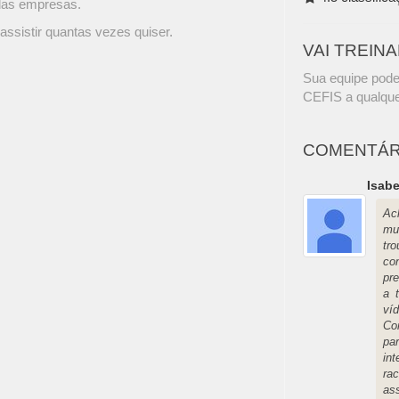
 das empresas.
assistir quantas vezes quiser.
VAI TREIN
Sua equipe pode
CEFIS a qualque
COMENTÁR
Isabe
Ac
mu
tr
co
pr
a 
ví
Co
pa
in
ra
as