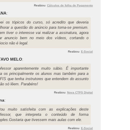
Realizou
Cálculos de folha de Pagamento
ANA
:
ei os tópicos do curso, só acredito que deveria
lhorar a questão do anúncio para torna-se premium.
m tiver o interesse vai realizar a assinatura, agora
car anuncio bem no meio dos vídeos, cortando o
iocio não é legal.
Realizou
E-Social
TAVO MELO
:
ofessor aparentemente muito sábio. É importante
ra os principalmente os alunos mas também para a
FIS que tenha instrutores que entendem do assunto
não só lêem. Parabéns!
Realizou
Nova CTPS Digital
ana
:
tou muito satisfeita com as explicações deste
ofessor, que interpreta o conteúdo de forma
mples.Gostaria que tivessem mais aulas com ele.
Realizou
E-Social