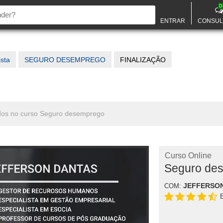
D
ENTRAR
CONSUL
ista
SEGURO DESEMPREGO
FINALIZAÇÃO
nados no curso Seguro desemprego
Curso Online
Seguro de
JEFFERSO
COM: