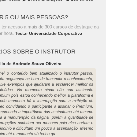
AR 5 OU MAIS PESSOAS?
 ter acesso a mais de 300 cursos de destaque da
r hora.
Testar Universidade Corporativa
IOS SOBRE O INSTRUTOR
lla de Andrade Souza Oliveira
:
hei o conteúdo bem atualizado o instrutor passou
ita segurança na hora de transmitir o conhecimento,
ouxe exemplos que ajudaram a esclarecer melhor os
nteúdos. No momento ainda não sou assinante
emium pois estou conhecendo melhor a plataforma e
todo momento há a interrupção para a exibição de
deo convidando o participante a assinar o Premium.
mpreendo a importância das assinaturas até mesmo
ra a manutenção da página, porém a quantidade de
terrupções poderiam ser menores pois elas cortam o
ciocínio e dificultam um pouco a assimilação. Mesmo
sim até o momento só tenho qu