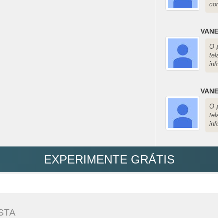
com
VANE
O 
te
in
VANE
O 
te
in
EXPERIMENTE GRÁTIS
STA