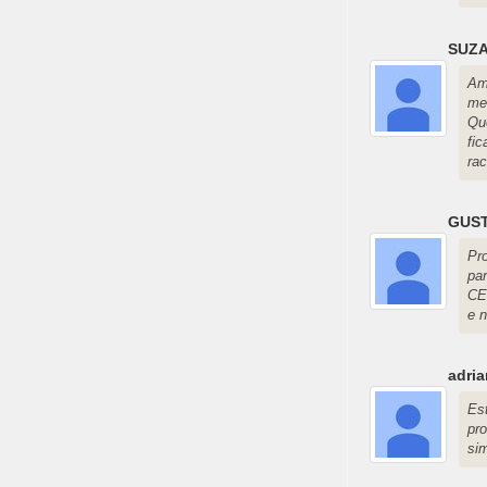
SUZ
Am
me
Que
fi
rac
GUS
Pr
pa
CE
e 
adri
Es
pr
si