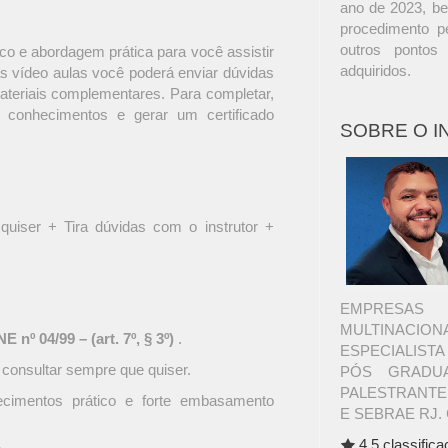
ano de 2023, be
procedimento pe
outros pontos
o e abordagem prática para você assistir
adquiridos.
s vídeo aulas você poderá enviar dúvidas
materiais complementares. Para completar,
 conhecimentos e gerar um certificado
SOBRE O 
quiser + Tira dúvidas com o instrutor +
EMPRESAS 
MULTINACI
 nº 04/99 – (art. 7º, § 3º)
.
ESPECIALIST
 consultar sempre que quiser.
PÓS GRADUA
PALESTRANTE
ecimentos prático e forte embasamento
E SEBRAE RJ. 
4.5 classific