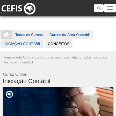
Toggle
navigatio
Todos os Cursos
Cursos da Área Contabil
INICIAÇÃO CONTÁBIL
CONCEITOS
Veja a aula Conceitos e outros assuntos relacionados no curso
Iniciação Contábil
Curso Online
Iniciação Contábil