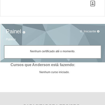
Painel
Iniciante
star_border
Público
Nenhum certificado até o momento.
Cursos que Anderson está fazendo:
Nenhum curso iniciado.