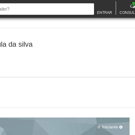
D
ENTRAR
CONSUL
a da silva
Iniciante
star_border