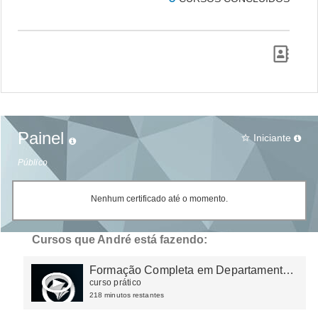
Painel
Iniciante
star_border
Público
Nenhum certificado até o momento.
Cursos que André está fazendo:
Formação Completa em Departamento
Pessoal
curso prático
218 minutos restantes