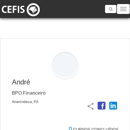
Toggle
navigatio
André
BPO Financeiro
Ananindeua, PA
share
0
CURSOS CONCLUÍDOS