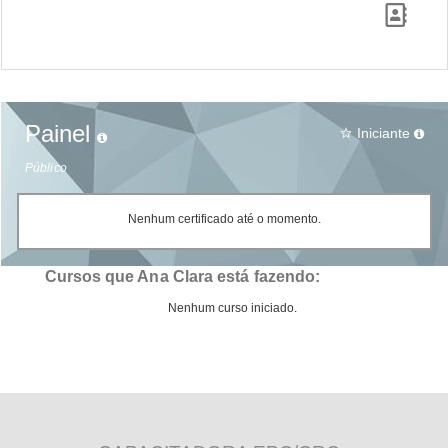
Painel
Iniciante
star_border
Público
Nenhum certificado até o momento.
Cursos que Ana Clara está fazendo:
Nenhum curso iniciado.