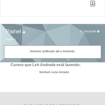
Painel
Iniciante
star_border
Público
Nenhum certificado até o momento.
Cursos que Leh Andrade está fazendo:
Nenhum curso iniciado.