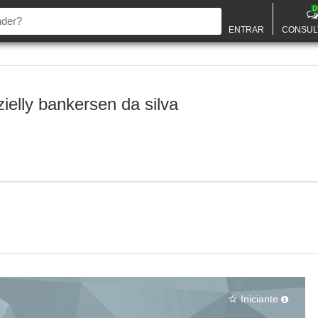
D
ENTRAR
CONSUL
ielly bankersen da silva
Iniciante
star_border