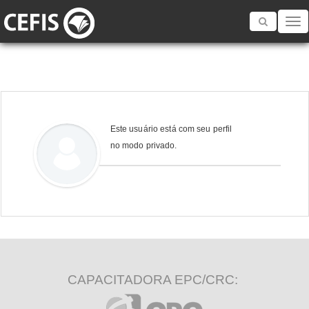
Toggle
navigatio
Este usuário está com seu perfil
no modo privado.
CAPACITADORA EPC/CRC: