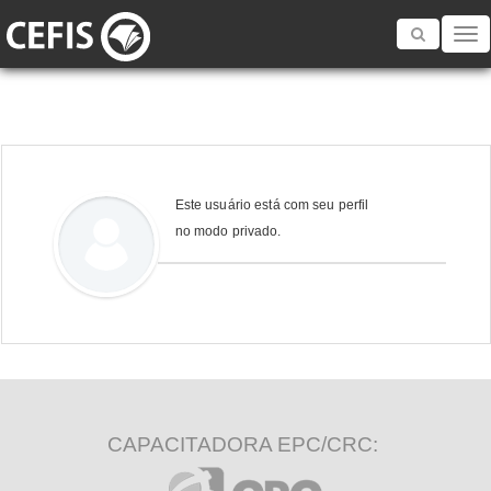
Toggle
navigatio
Este usuário está com seu perfil
no modo privado.
CAPACITADORA EPC/CRC: