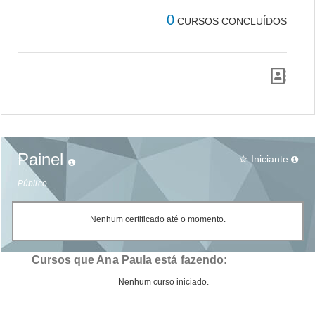
0
CURSOS CONCLUÍDOS
Painel
Iniciante
star_border
Público
Nenhum certificado até o momento.
Cursos que Ana Paula está fazendo:
Nenhum curso iniciado.