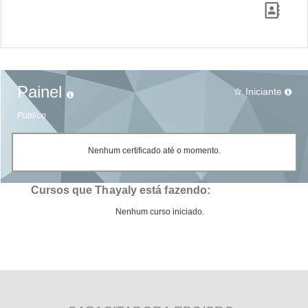
Painel
Iniciante
star_border
Público
Nenhum certificado até o momento.
Cursos que Thayaly está fazendo:
Nenhum curso iniciado.