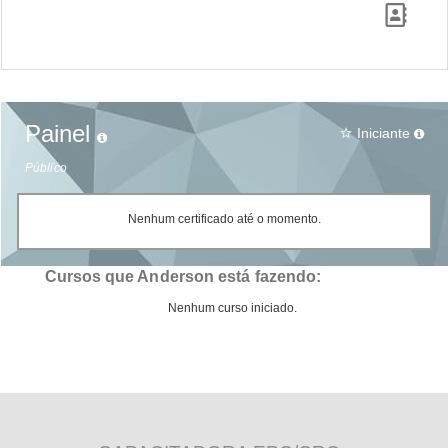
Painel
Iniciante
star_border
Público
Nenhum certificado até o momento.
Cursos que Anderson está fazendo:
Nenhum curso iniciado.