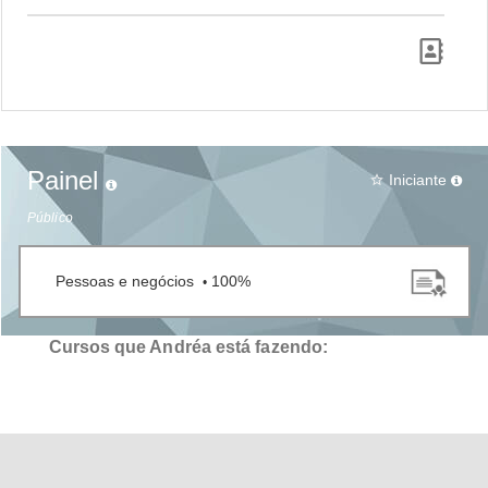
Painel
Iniciante
star_border
Público
Pessoas e negócios
100%
•
Cursos que Andréa está fazendo: