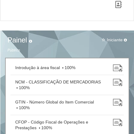
Painel
Iniciante
star_border
Público
Introdução à área fiscal
100%
•
NCM - CLASSIFICAÇÃO DE MERCADORIAS
100%
•
GTIN - Número Global do Item Comercial
100%
•
CFOP - Código Fiscal de Operações e
Prestações
100%
•