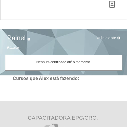
Painel
Iniciante
star_border
Público
Nenhum certificado até o momento.
Cursos que Alex está fazendo:
CAPACITADORA EPC/CRC: