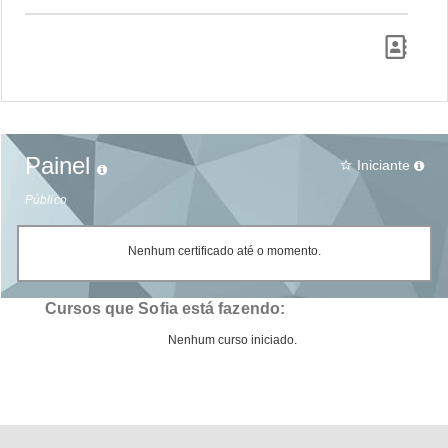
Painel
Iniciante
star_border
Público
Nenhum certificado até o momento.
Cursos que Sofia está fazendo:
Nenhum curso iniciado.