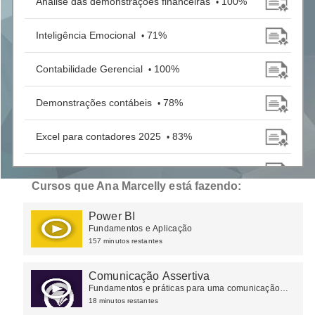
Análise das demonstrações financeiras
100%
•
Inteligência Emocional
71%
•
Contabilidade Gerencial
100%
•
Demonstrações contábeis
78%
•
Excel para contadores 2025
83%
•
Aspectos Fiscais do Balanço
100%
•
Cursos que Ana Marcelly está fazendo:
Comunicação Assertiva
100%
•
Power BI
Fundamentos e Aplicação
157 minutos restantes
Comunicação Assertiva
Fundamentos e práticas para uma comunicação
efetiva
18 minutos restantes