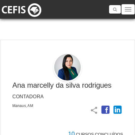
Toggle
navigatio
Ana marcelly da silva rodrigues
CONTADORA
Manaus, AM
share
10
CURSOS CONCLUÍDOS