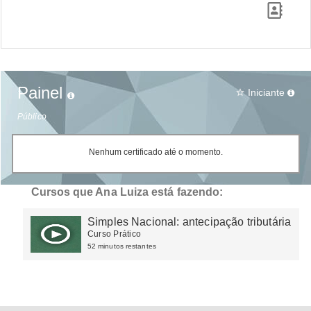
Painel
Iniciante
star_border
Público
Nenhum certificado até o momento.
Cursos que Ana Luiza está fazendo:
Simples Nacional: antecipação tributária
Curso Prático
52 minutos restantes