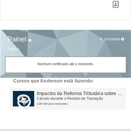
Painel
Iniciante
star_border
Público
Nenhum certificado até o momento.
Cursos que Anderson está fazendo:
Impactos da Reforma Tributária sobre o
Comércio, indústria e Serviços
Cálculo durante o Período de Transição
129 minutos restantes