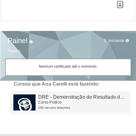
Painel
Iniciante
star_border
Público
Nenhum certificado até o momento.
Cursos que Ana Carelli está fazendo:
DRE - Demonstração do Resultado do
Exercício
Curso Prático
183 minutos restantes