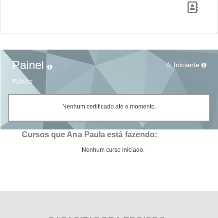
Painel
Iniciante
star_border
Público
Nenhum certificado até o momento.
Cursos que Ana Paula está fazendo:
Nenhum curso iniciado.