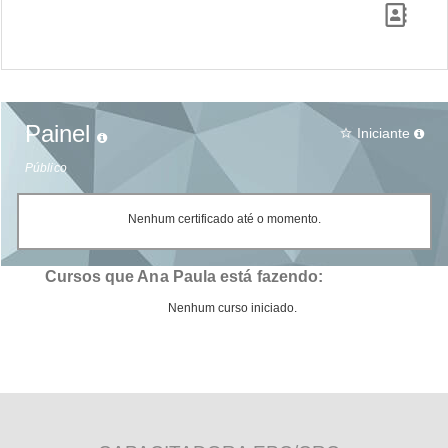
Painel
Iniciante
star_border
Público
Nenhum certificado até o momento.
Cursos que Ana Paula está fazendo:
Nenhum curso iniciado.