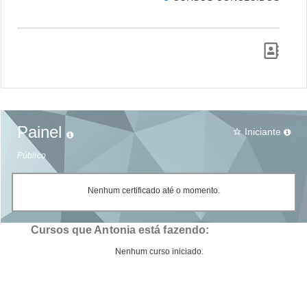
Painel
Iniciante
star_border
Público
Nenhum certificado até o momento.
Cursos que Antonia está fazendo:
Nenhum curso iniciado.