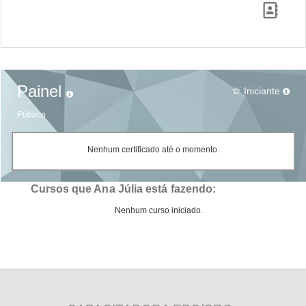
Painel
Iniciante
star_border
Público
Nenhum certificado até o momento.
Cursos que Ana Júlia está fazendo:
Nenhum curso iniciado.