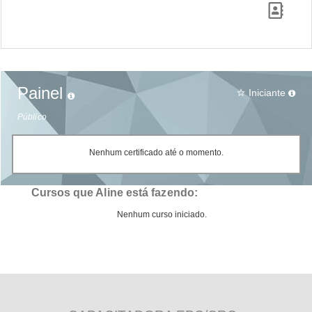
Painel
Iniciante
star_border
Público
Nenhum certificado até o momento.
Cursos que Aline está fazendo:
Nenhum curso iniciado.