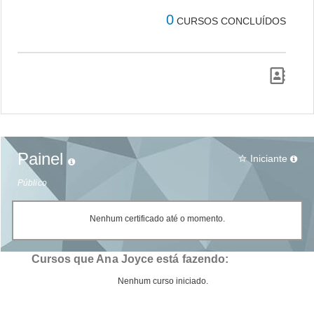
0
CURSOS CONCLUÍDOS
Painel
Iniciante
star_border
Público
Nenhum certificado até o momento.
Cursos que Ana Joyce está fazendo:
Nenhum curso iniciado.