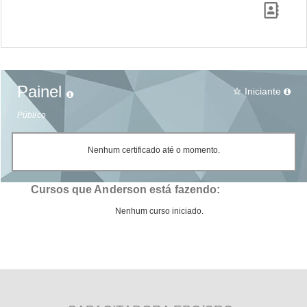
Painel
Iniciante
star_border
Público
Nenhum certificado até o momento.
Cursos que Anderson está fazendo:
Nenhum curso iniciado.