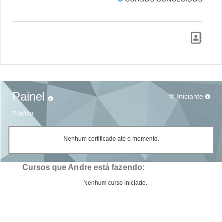
Painel
Iniciante
star_border
Público
Nenhum certificado até o momento.
Cursos que Andre está fazendo:
Nenhum curso iniciado.