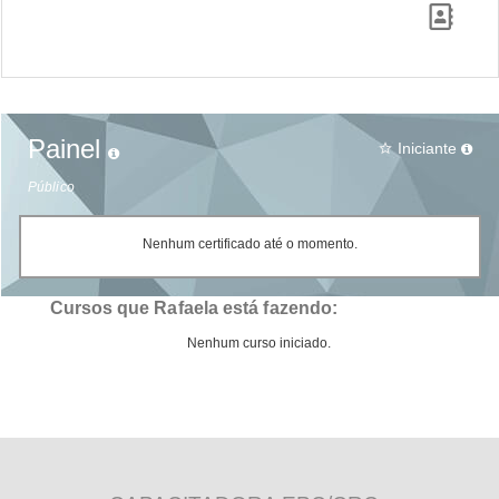
Painel
Iniciante
star_border
Público
Nenhum certificado até o momento.
Cursos que Rafaela está fazendo:
Nenhum curso iniciado.