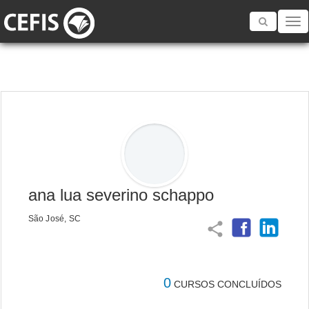
Toggle
navigatio
ana lua severino schappo
São José, SC
share
0
CURSOS CONCLUÍDOS