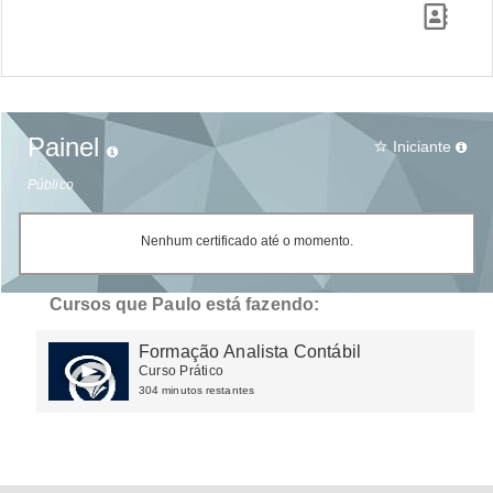
Painel
Iniciante
star_border
Público
Nenhum certificado até o momento.
Cursos que Paulo está fazendo:
Formação Analista Contábil
Curso Prático
304 minutos restantes