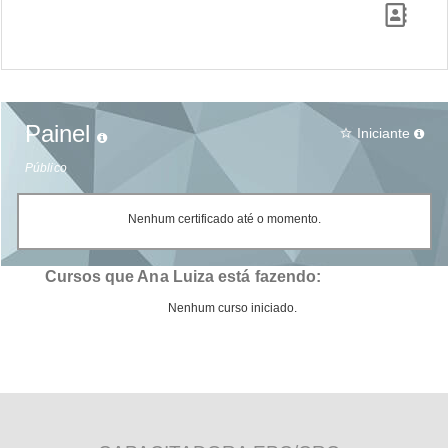
Painel
Iniciante
star_border
Público
Nenhum certificado até o momento.
Cursos que Ana Luiza está fazendo:
Nenhum curso iniciado.