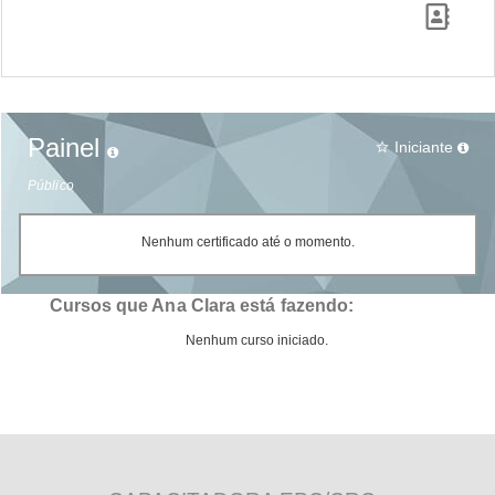
Painel
Iniciante
star_border
Público
Nenhum certificado até o momento.
Cursos que Ana Clara está fazendo:
Nenhum curso iniciado.