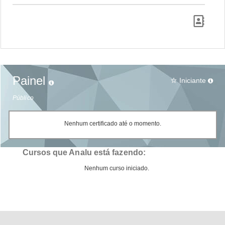
Painel
Iniciante
star_border
Público
Nenhum certificado até o momento.
Cursos que Analu está fazendo:
Nenhum curso iniciado.