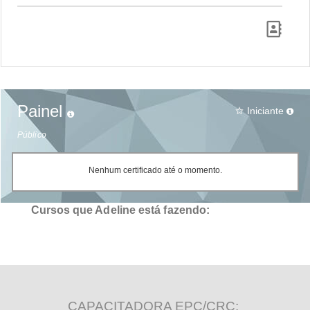
Painel
Iniciante
star_border
Público
Nenhum certificado até o momento.
Cursos que Adeline está fazendo:
CAPACITADORA EPC/CRC: