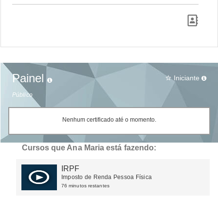
Painel
Iniciante
star_border
Público
Nenhum certificado até o momento.
Cursos que Ana Maria está fazendo:
IRPF
Imposto de Renda Pessoa Física
76 minutos restantes