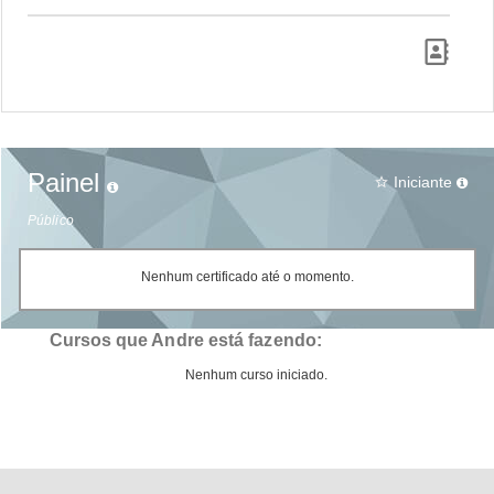
Painel
Iniciante
star_border
Público
Nenhum certificado até o momento.
Cursos que Andre está fazendo:
Nenhum curso iniciado.