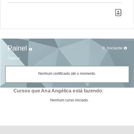
Painel
Iniciante
star_border
Público
Nenhum certificado até o momento.
Cursos que Ana Angélica está fazendo:
Nenhum curso iniciado.