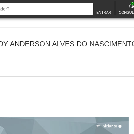
D
ENTRAR
CONSUL
DY ANDERSON ALVES DO NASCIMENT
Iniciante
star_border