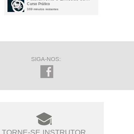
Notas Fiscais
Curso Prático
369 minutos restantes
SIGA-NOS:
TORNE-SE INSTRUTOR