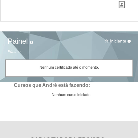
Painel
Iniciante
star_border
Público
Nenhum certificado até o momento.
Cursos que André está fazendo:
Nenhum curso iniciado.