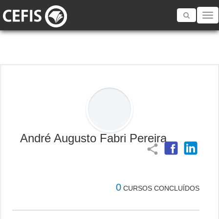
Toggle
navigatio
André Augusto Fabri Pereira
share
0
CURSOS CONCLUÍDOS