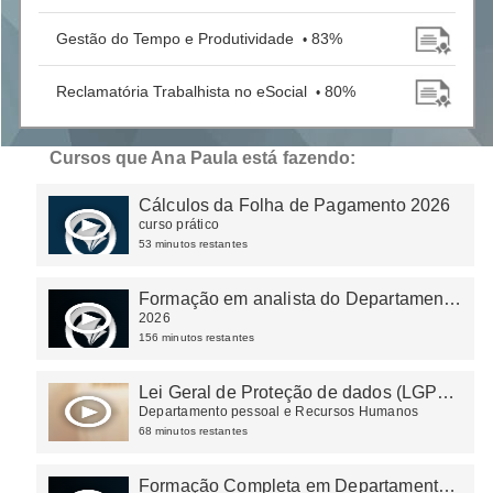
Gestão do Tempo e Produtividade
83%
•
Reclamatória Trabalhista no eSocial
80%
•
Cursos que Ana Paula está fazendo:
Cálculos da Folha de Pagamento 2026
curso prático
53 minutos restantes
Formação em analista do Departamento
Pessoal
2026
156 minutos restantes
Lei Geral de Proteção de dados (LGPD)
no DP e RH
Departamento pessoal e Recursos Humanos
68 minutos restantes
Formação Completa em Departamento