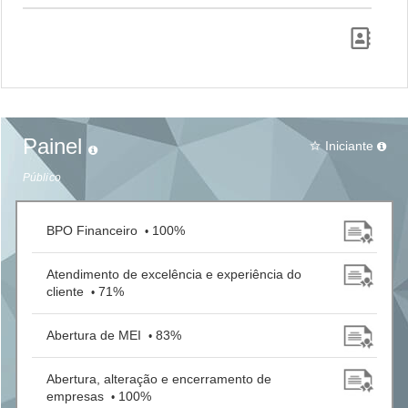
Painel
Iniciante
star_border
Público
BPO Financeiro
100%
•
Atendimento de excelência e experiência do
cliente
71%
•
Abertura de MEI
83%
•
Abertura, alteração e encerramento de
empresas
100%
•