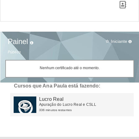
Painel
Iniciante
star_border
Público
Nenhum certificado até o momento.
Cursos que Ana Paula está fazendo:
Lucro Real
Apuração do Lucro Real e CSLL
336 minutos restantes