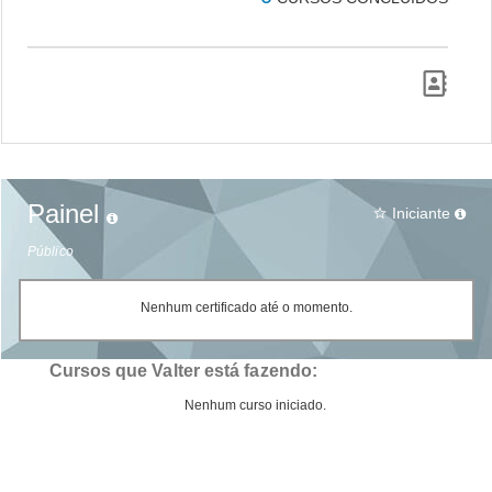
Painel
Iniciante
star_border
Público
Nenhum certificado até o momento.
Cursos que Valter está fazendo:
Nenhum curso iniciado.