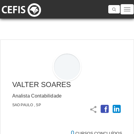
Toggle
navigatio
VALTER SOARES
Analista Contabilidade
SAO PAULO , SP
share
0
CURSOS CONCLUÍDOS