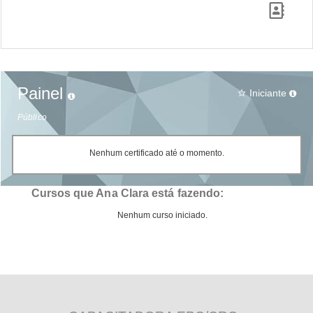
Painel
Iniciante
star_border
Público
Nenhum certificado até o momento.
Cursos que Ana Clara está fazendo:
Nenhum curso iniciado.