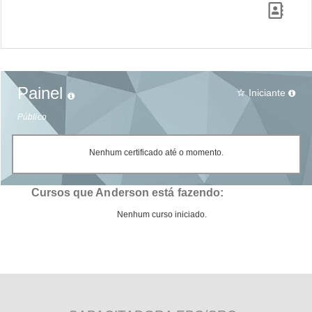
Painel
Iniciante
star_border
Público
Nenhum certificado até o momento.
Cursos que Anderson está fazendo:
Nenhum curso iniciado.