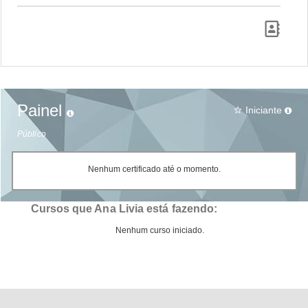
Painel
Iniciante
star_border
Público
Nenhum certificado até o momento.
Cursos que Ana Livia está fazendo:
Nenhum curso iniciado.