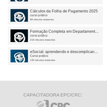
Cálculos da Folha de Pagamento 2025
curso prático
86 minutos restantes
Formação Completa em Departamento
Pessoal
curso prático
216 minutos restantes
eSocial: aprendendo e descomplicando
na prática
Curso prático
130 minutos restantes
CAPACITADORA EPC/CRC: