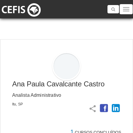
Toggle
navigatio
Ana Paula Cavalcante Castro
Analista Administrativo
Itu, SP
share
1
CURSOS CONCLUÍDOS