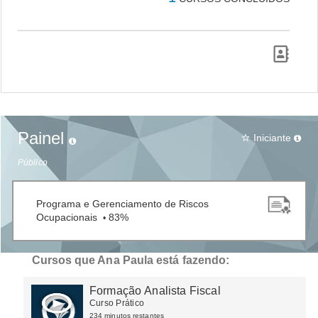
Painel
Iniciante
star_border
Público
Programa e Gerenciamento de Riscos
Ocupacionais
83%
•
Cursos que Ana Paula está fazendo:
Formação Analista Fiscal
Curso Prático
234 minutos restantes