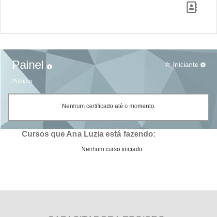
Painel
Iniciante
star_border
Público
Nenhum certificado até o momento.
Cursos que Ana Luzia está fazendo:
Nenhum curso iniciado.