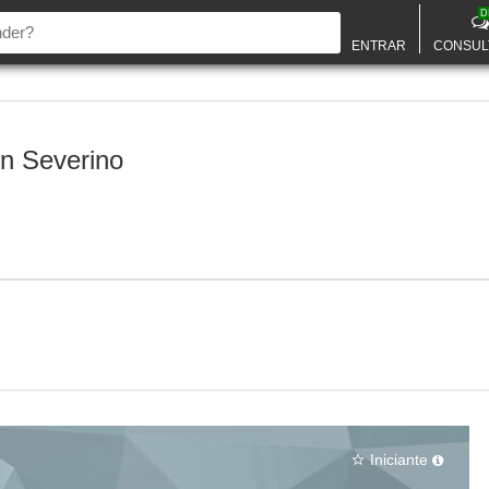
D
ENTRAR
CONSUL
n Severino
Iniciante
star_border